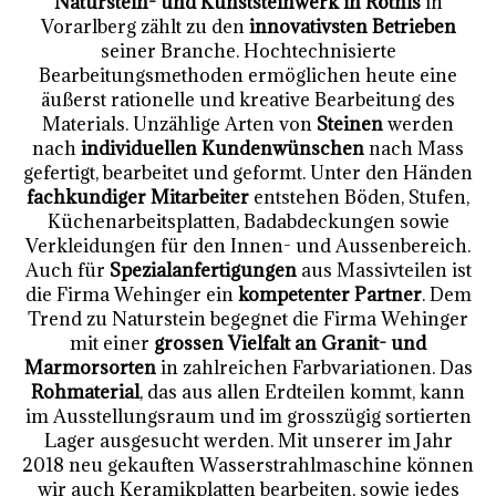
Naturstein- und Kunststeinwerk in Röthis
in
Vorarlberg zählt zu den
innovativsten Betrieben
seiner Branche. Hochtechnisierte
Bearbeitungsmethoden ermöglichen heute eine
äußerst rationelle und kreative Bearbeitung des
Materials. Unzählige Arten von
Steinen
werden
nach
individuellen Kundenwünschen
nach Mass
gefertigt, bearbeitet und geformt. Unter den Händen
fachkundiger Mitarbeiter
entstehen Böden, Stufen,
Küchenarbeitsplatten, Badabdeckungen sowie
Verkleidungen für den Innen- und Aussenbereich.
Auch für
Spezialanfertigungen
aus Massivteilen ist
die Firma Wehinger ein
kompetenter Partner
. Dem
Trend zu Naturstein begegnet die Firma Wehinger
mit einer
grossen Vielfalt an Granit- und
Marmorsorten
in zahlreichen Farbvariationen. Das
Rohmaterial
, das aus allen Erdteilen kommt, kann
im Ausstellungsraum und im grosszügig sortierten
Lager ausgesucht werden. Mit unserer im Jahr
2018 neu gekauften Wasserstrahlmaschine können
wir auch Keramikplatten bearbeiten, sowie jedes